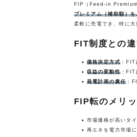
FIP（Feed-in Pr
プレミアム（補助額）を
柔軟に売電でき、特に大
FIT制度との
価格決定方式
：FI
収益の変動性
：FI
発電計画の責任
：F
FIP転のメリ
市場価格が高いタ
再エネを電力市場