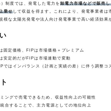
emium）制度では、発電した電力を
卸電力市場などで販売し
上乗せ
して収益を得ます。これにより、発電事業者は
規模な太陽光発電や法人向け発電事業で高い経済効果
違い
Tは固定価格、FIPは市場価格＋プレミアム
Tは安定的だがFIPは市場連動で変動
IPではインバランス（計画と実績の差）に伴う調整コ
ット
イミングで売電できるため、収益性向上の可能性
に統合することで、主力電源としての地位向上