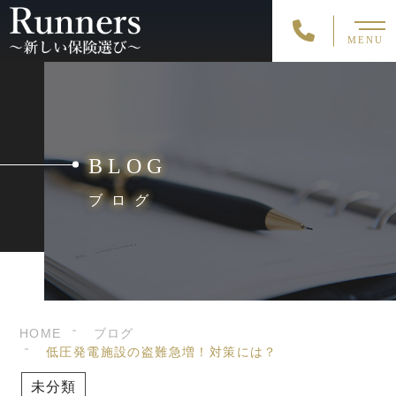
MENU
BLOG
ブログ
HOME
ブログ
低圧発電施設の盗難急増！対策には？
未分類